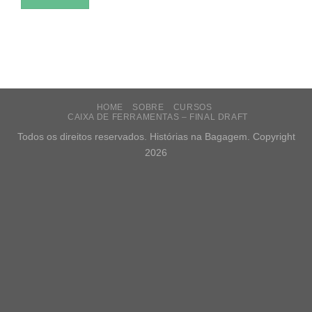
HOME
SOBRE
CURSOS
CAIXA DE FERRAMENTAS – FINAL DRAFT
Todos os direitos reservados. Histórias na Bagagem. Copyright
2026