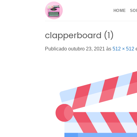
Skip
HOME
SO
to
content
clapperboard (1)
Publicado
outubro 23, 2021
às
512 × 512