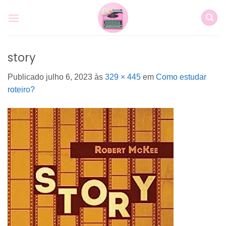
Skip
to
content
story
Publicado
julho 6, 2023
às
329 × 445
em
Como estudar
roteiro?