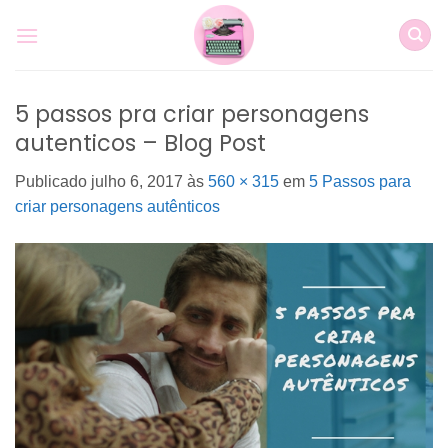
Skip
to
content
5 passos pra criar personagens
autenticos – Blog Post
Publicado
julho 6, 2017
às
560 × 315
em
5 Passos para
criar personagens autênticos