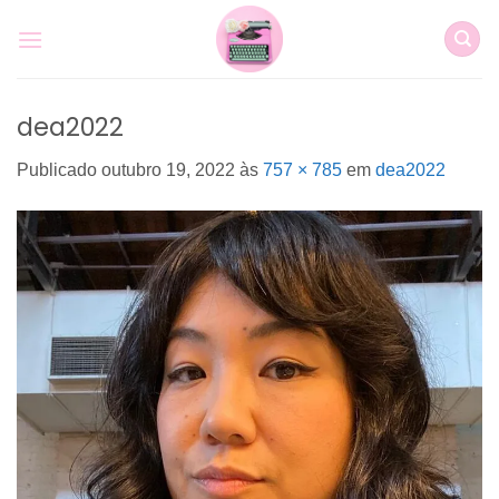
Skip
to
content
dea2022
Publicado
outubro 19, 2022
às
757 × 785
em
dea2022