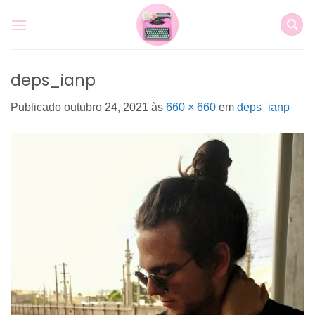
Skip
to
content
deps_ianp
Publicado
outubro 24, 2021
às
660 × 660
em
deps_ianp