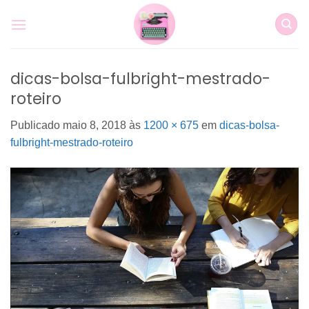
Skip
to
content
dicas-bolsa-fulbright-mestrado-
roteiro
Publicado
maio 8, 2018
às
1200 × 675
em
dicas-bolsa-
fulbright-mestrado-roteiro