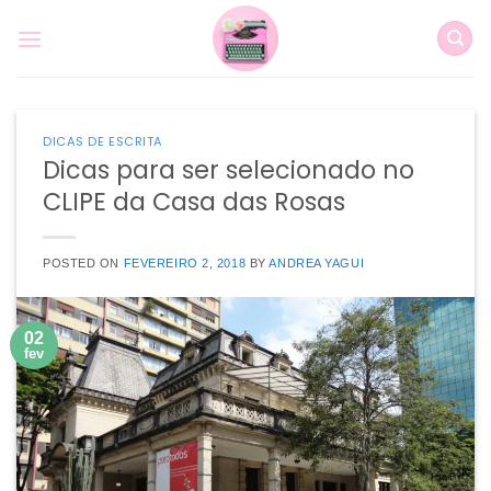
Skip
to
content
DICAS DE ESCRITA
Dicas para ser selecionado no
CLIPE da Casa das Rosas
POSTED ON
FEVEREIRO 2, 2018
BY
ANDREA YAGUI
02
fev