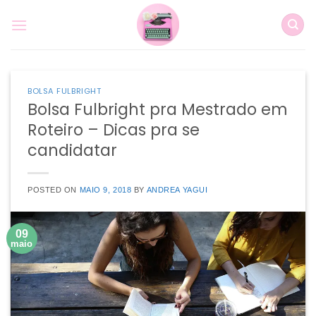
Skip
to
content
BOLSA FULBRIGHT
Bolsa Fulbright pra Mestrado em
Roteiro – Dicas pra se
candidatar
POSTED ON
MAIO 9, 2018
BY
ANDREA YAGUI
09
maio