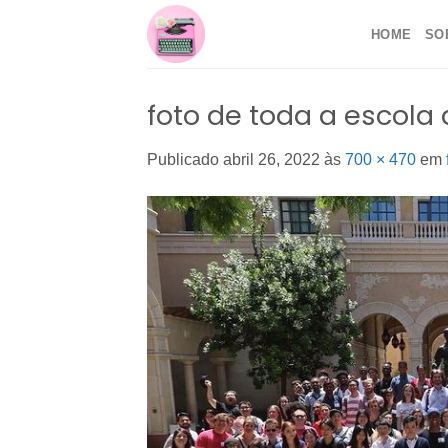
Skip
HOME
SO
to
content
foto de toda a escola
Publicado
abril 26, 2022
às
700 × 470
em