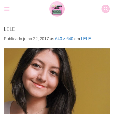
Skip
to
content
LELE
Publicado
julho 22, 2017
às
640 × 640
em
LELE