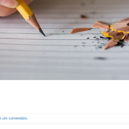
er um comentário
.