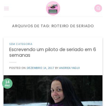
Skip
to
content
ARQUIVOS DE TAG:
ROTEIRO DE SERIADO
SEM CATEGORIA
Escrevendo um piloto de seriado em 6
semanas
POSTED ON
DEZEMBRO 14, 2017
BY
ANDREA YAGUI
14
dez