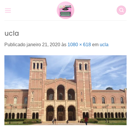
Skip
to
content
ucla
Publicado
janeiro 21, 2020
às
1080 × 618
em
ucla