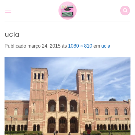
Skip
to
content
ucla
Publicado
março 24, 2015
às
1080 × 810
em
ucla